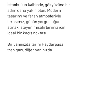
İstanbul’un kalbinde,
gökyüzüne bir
adım daha yakın olun. Modern
tasarımı ve ferah atmosferiyle
terasımız, günün yorgunluğunu
atmak isteyen misafirlerimiz için
ideal bir kaçış noktası.
Bir yanınızda tarihi Haydarpaşa
tren garı, diğer yanınızda
maviliğiyle İstanbul Boğazı... Şehrin
en ikonik manzaralarına karşı
kahvenizi yudumlayın.
Terasımızda
Çay ve Nescafe
servisimiz self-service olarak
tamamen ücretsizdir.
Açık havada vakit geçirmeyi seven
misafirlerimiz için teras katımızda
sigara içilebilir.​